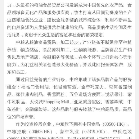
力，从最初的粮油食品贸易公司发展成为中国领先的农产品、食
品领域多元化产品和服务供应商，致力打造从田间到餐桌的全产
业链粮油食品企业，建设全服务链的城市综合体，利用不断再生
的自然资源为人类提供营养健康的食品、高品质的生活空间及生
活服务，贡献于民众生活的富足和社会的繁荣稳定。
中粮从粮油食品贸易、加工起步，产业链条不断延伸至种植
养殖、物流储运、食品原料加工、生物质能源、品牌食品生产销
售以及地产酒店、金融服务等领域，在各个环节上打造核心竞争
能力，为利益相关者创造最大化价值，并以此回报全体客户、股
东和员工。
通过日益完善的产业链条，中粮形成了诸多品牌产品与服务
组合：福临门食用油、长城葡萄酒、金帝巧克力、屯河番茄制
品、家佳康肉制品、香雪面粉、五谷道场方便面、悦活果汁、蒙
牛乳制品、大悦城Shopping Mall、亚龙湾度假区、雪莲羊绒、中
茶茶叶、金融保险等。这些品牌与服务铸就了中粮高品质、高品
位的市场声誉。
作为投资控股企业，中粮旗下拥有中国食品（00506.HK）、
中粮控股（00606.HK）、蒙牛乳业（02319.HK）、中粮包装