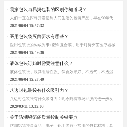
· 易撕包装与易揭包装的区别你知道吗？
人们一直在探寻开发便利人们生活的包装产品，早在90年代，为了减少塑料包装对儿童的伤害，提高包装的使用便利性，出现了易撕膜，那么，你知道易撕膜是什么吗？“易撕”和“易揭”在...
2021/06/04 15:57:32
· 医用包装袋灭菌要求有哪些？
医用包装袋的构成为纸+塑料复合膜，用于对待灭菌医疗器械的包装，属于产品初始的内包装，其包装袋纸面上一般需要印刷医疗器械的厂家或者产品的相关信息，按EN868-5规定起印刷...
2021/06/04 15:49:36
· 液体包装订购时需要注意什么？
液体包装袋，以其阻隔性强、保香效果好、不透气，不透湿、不透味，不透溶剂，便于携带，在运输和收藏过程中不产生挤压、撞击、掉落时不破碎等特点，得到认可和广泛使用，常应用于奶制...
2021/06/04 15:27:49
· 八边封包装袋有什么吸引力？
八边封包装袋有什么吸引力？现今随着市场经济的进一步发展，大众在采购产品的时候，越来越从实用性朝观赏性方向发展，所以为了更多吸引消费者的关注，商家在包装上各种使力，就包装袋...
2020/03/11 13:35:03
· 关于防潮铝箔袋质量控制关键要点
防潮铝箔袋是食品、电子、化工等行业常用的包装材料，具备阻隔水汽、避光、密封防护的作用，产品质量直接影响包装物的储存效果与保存周期。为保障铝箔袋的防潮性能与使用品质，需在原...