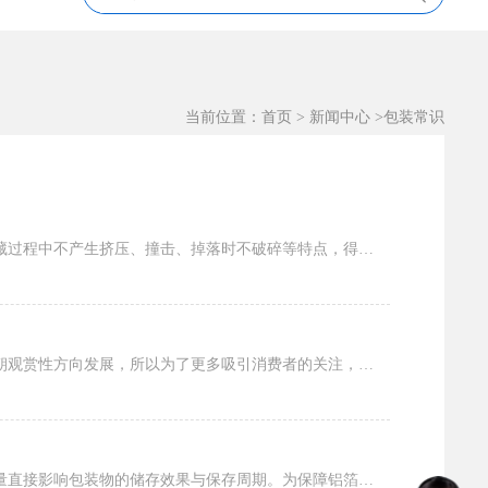
当前位置：
首页
>
新闻中心
>
包装常识
液体包装袋，以其阻隔性强、保香效果好、不透气，不透湿、不透味，不透溶剂，便于携带，在运输和收藏过程中不产生挤压、撞击、掉落时不破碎等特点，得到认可和广泛使用，常应用于奶制品的包装，...
八边封包装袋有什么吸引力？现今随着市场经济的进一步发展，大众在采购产品的时候，越来越从实用性朝观赏性方向发展，所以为了更多吸引消费者的关注，商家在包装上各种使力，就包装袋来说，八边...
防潮铝箔袋是食品、电子、化工等行业常用的包装材料，具备阻隔水汽、避光、密封防护的作用，产品质量直接影响包装物的储存效果与保存周期。为保障铝箔袋的防潮性能与使用品质，需在原料筛选、生...