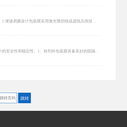
咖啡易撕包装膜是为咖啡产品设计的创新包装材料，兼具便捷性与功能性，为消费者和品牌带来双重价值。1.便捷易撕设计包装膜采用激光预切线或虚线压痕技术，形成精准的撕裂引导槽，用户无需借助...
粉剂外包装膜作为粉剂产品的保护屏障，具有一系列良好的性能优势，确保产品在储存、运输和使用过程中的安全性和稳定性。1、粉剂外包装膜具备良好的阻隔性能。它能够有效地阻挡氧气、水分、油脂...