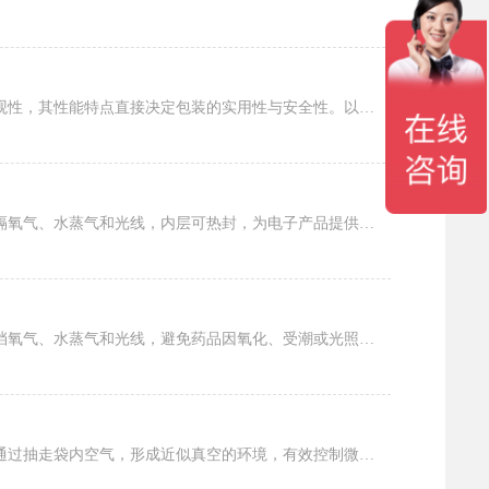
面膜铝箔袋作为面膜产品的核心包装，核心作用是保护面膜精华活性、延长保质期，同时兼顾便携性与美观性，其性能特点直接决定包装的实用性与安全性。以下聚焦面膜铝箔袋核心性能：1、阻隔性是其...
电子产品铝箔袋的优势明显。其安全性高，由多层材料复合而成，外层的聚酯薄膜耐磨，中间的铝箔能阻隔氧气、水蒸气和光线，内层可热封，为电子产品提供可靠防护，像单反相机镜头等精密部件在其中...
药用铝箔真空袋作为药品包装的关键材料，具备多重核心功能。其高阻隔性是重要特性，铝箔层能有效阻挡氧气、水蒸气和光线，避免药品因氧化、受潮或光照而变质，确保有效成分稳定。例如，对光敏药...
食品抽真空袋作为现代食品保鲜的得力助手，具备诸多核心功能特性。其重要特性便是强大的锁鲜能力。通过抽走袋内空气，形成近似真空的环境，有效控制微生物生长繁殖，大大延长食品的保鲜期，让肉...