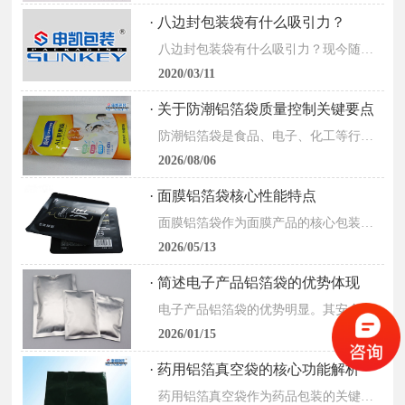
· 八边封包装袋有什么吸引力？
八边封包装袋有什么吸引力？现今随着市场经济的进一步发展，大众在采购产品的时候，越来越从实用性朝观赏性方向发展，所以为了更多吸引消费者的关注，商家在包装上各种使力，就包装袋来说，八边...
2020/03/11
· 关于防潮铝箔袋质量控制关键要点
防潮铝箔袋是食品、电子、化工等行业常用的包装材料，具备阻隔水汽、避光、密封防护的作用，产品质量直接影响包装物的储存效果与保存周期。为保障铝箔袋的防潮性能与使用品质，需在原料筛选、生...
2026/08/06
· 面膜铝箔袋核心性能特点
面膜铝箔袋作为面膜产品的核心包装，核心作用是保护面膜精华活性、延长保质期，同时兼顾便携性与美观性，其性能特点直接决定包装的实用性与安全性。以下聚焦面膜铝箔袋核心性能：1、阻隔性是其...
2026/05/13
· 简述电子产品铝箔袋的优势体现
电子产品铝箔袋的优势明显。其安全性高，由多层材料复合而成，外层的聚酯薄膜耐磨，中间的铝箔能阻隔氧气、水蒸气和光线，内层可热封，为电子产品提供可靠防护，像单反相机镜头等精密部件在其中...
2026/01/15
· 药用铝箔真空袋的核心功能解析
药用铝箔真空袋作为药品包装的关键材料，具备多重核心功能。其高阻隔性是重要特性，铝箔层能有效阻挡氧气、水蒸气和光线，避免药品因氧化、受潮或光照而变质，确保有效成分稳定。例如，对光敏药...