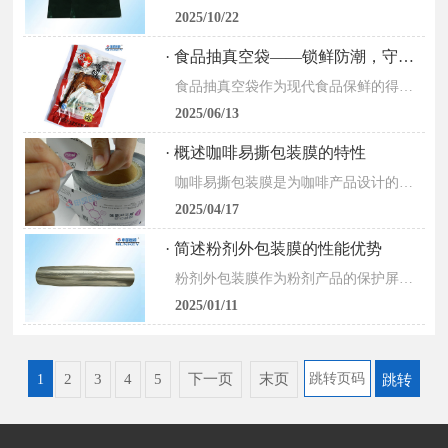
2025/10/22
· 食品抽真空袋——锁鲜防潮，守护食材本味
食品抽真空袋作为现代食品保鲜的得力助手，具备诸多核心功能特性。其重要特性便是强大的锁鲜能力。通过抽走袋内空气，形成近似真空的环境，有效控制微生物生长繁殖，大大延长食品的保鲜期，让肉...
2025/06/13
· 概述咖啡易撕包装膜的特性
咖啡易撕包装膜是为咖啡产品设计的创新包装材料，兼具便捷性与功能性，为消费者和品牌带来双重价值。1.便捷易撕设计包装膜采用激光预切线或虚线压痕技术，形成精准的撕裂引导槽，用户无需借助...
2025/04/17
· 简述粉剂外包装膜的性能优势
粉剂外包装膜作为粉剂产品的保护屏障，具有一系列良好的性能优势，确保产品在储存、运输和使用过程中的安全性和稳定性。1、粉剂外包装膜具备良好的阻隔性能。它能够有效地阻挡氧气、水分、油脂...
2025/01/11
2
3
4
5
下一页
末页
1