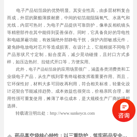
电子产品铝箔袋的优势明显。其安全性高，由多层材料复合
而成，外层的聚酯薄膜耐磨，中间的铝箔能阻隔氧气、水蒸气和
光线，内层可热封，为电子产品提供可靠防护，像单反相机镜头
等精密部件在其中能得到妥善保存。同时，它具备良好的导电性
和电磁屏蔽功能，有效隔绝外部静电干扰，保护内部敏感元件，
避免静电放电对芯片等造成损害。在设计上，它能根据不同电子
产品形状尺寸定制，贴合度高，减少晃动碰撞，且封口方式多
样，如压边热封、拉链式开口等，方便实用。
此外，
电子产品铝箔袋
的应用场景很广，涵盖各类消费类和工
业级电子产品，从生产线到零售终端都发挥着重要作用。而且，
它环保性好，材料大多可回收再利用，符合相关标准，轻量化设
计还契合节能减排趋势。成本效益也很突出，价格亲民合理，耐
用性强可重复使用，摊薄了单位成本，是大规模生产厂商的理想
选择。
转载请注明出处：
http://www.sunkeycn.com
药品真空袋核心特性：以三重防护，筑牢药品安全屏障