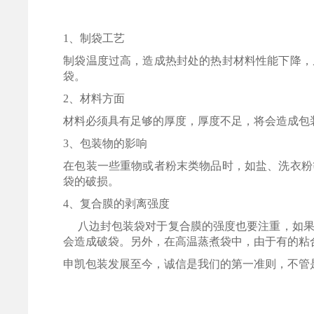
1、制袋工艺
制袋温度过高，造成热封处的热封材料性能下降，
袋。
2、材料方面
材料必须具有足够的厚度，厚度不足，将会造成包
3、包装物的影响
在包装一些重物或者粉末类物品时，如盐、洗衣粉
袋的破损。
4、复合膜的剥离强度
八边封包装袋对于复合膜的强度也要注重，如果
会造成破袋。另外，在高温蒸煮袋中，由于有的粘
申凯包装发展至今，诚信是我们的第一准则，不管