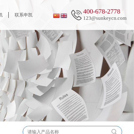
400-678-2778
凯
联系申凯
123@sunkeycn.com